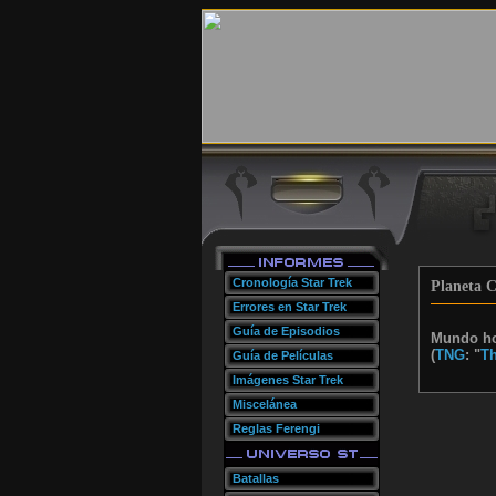
Cronología Star Trek
Planeta C
Errores en Star Trek
Guía de Episodios
Mundo hog
(
TNG
: "
Th
Guía de Películas
Imágenes Star Trek
Miscelánea
Reglas Ferengi
Batallas