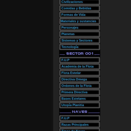
Civilizaciones
Comidas y Bebidas
Formas de Vida
Materiales y sustancias
Personajes
Planetas
Sistemas y Sectores
Tecnología
F.U.P
Academia de la Flota
Flota Estelar
Directiva Omega
Ordenes de la Flota
Primera Directiva
Bases Estelares
Utopía Planitia
F.U.P
Razas Principales