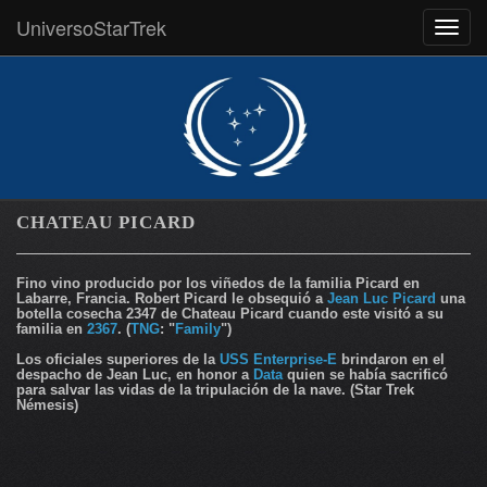
UniversoStarTrek
MEN
CHATEAU PICARD
Fino vino producido por los viñedos de la familia Picard en
Labarre, Francia. Robert Picard le obsequió a
Jean Luc Picard
una
botella cosecha 2347 de Chateau Picard cuando este visitó a su
familia en
2367
. (
TNG
: "
Family
")
Los oficiales superiores de la
USS Enterprise-E
brindaron en el
despacho de Jean Luc, en honor a
Data
quien se había sacrificó
para salvar las vidas de la tripulación de la nave. (Star Trek
Némesis)