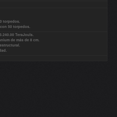
0 torpedos.
 con 50 torpedos.
.240.00 TeraJouls.
anium de más de 8 cm.
estructural.
dad.