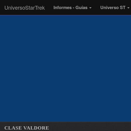
UniversoStarTrek
Informes - Guías
Universo ST
CLASE VALDORE