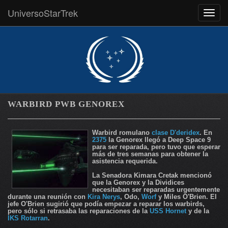
UniversoStarTrek
MEN
WARBIRD PWB GENOREX
Warbird romulano
clase D'deridex
. En
2375
la Genorex llegó a Deep Space 9
para ser reparada, pero tuvo que esperar
más de tres semanas para obtener la
asistencia requerida.
La Senadora Kimara Cretak mencionó
que la Genorex y la Dividices
necesitaban ser reparadas urgentemente
durante una reunión con
Kira Nerys
, Odo,
Worf
y Miles O'Brien. El
jefe O'Brien sugirió que podía empezar a reparar los warbirds,
pero sólo si retrasaba las reparaciones de la
USS Hornet
y de la
IKS Rotarran
.