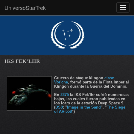
UniversoStarTrek
MEN
IKS FEK'LHR
Crucero de ataque klingon
clase
Vor'cha
, formó parte de la Flota Imperial
Klingon durante la Guerra del Dominio.
En
2375
la IKS Fek'lhr sufrió numerosas
bajas, las cuales fueron publicadas en
los lcars de la estación Deep Space 9.
(
DS9
: "
Image in the Sand
", "
The Siege
of AR-558
")