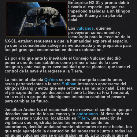
Enterprise NX-01 y pronto debió
llevarla al espacio, ya que era
imperioso trasladar a un klingon
llamado Klaang a su planeta
natal.
Los
vulcanos
, quienes
proveyeron conocimiento y
tecnología para la creación de la
NX-01, estaban renuentes a que la humanidad explore el espacio,
ya que la consideraba salvaje e involucionada y no preparada para
los peligros que encontrarían en dicha exploración.
Es por ello que ante lo inevitable el Consejo Vulcano decidió
poner a uno de sus súbditos como primer oficial de la nave
insignia y ante cualquier eventualidad que se plantee, que tome el
control de la nave y la regrese a la Tierra.
La misión al planeta
Qo'nos
se vio interrumpida cuando unos
seres pertenecientes a la raza
Suliban
intentaron apoderarse del
klingon Klaang y evitar que este retorne a su mundo natal. Esto era
el principio de los que después se llamó la Guerra Fría Temporal,
en la cual un grupo de alienígenas intentaba cambiar el pasado
para cambiar su futuro.
Jonathan Archer fue el responsable de reavivar el conflicto que por
décadas han tenido los vulcanos y lo
andorianos
. Al descubrir en
un monasterio vulcano, localizado en
P'Jem
, una estación de
vigilancia que registraba todos los movimientos de los
andorianos, decidió unilateralmente informarles de este hecho, los
que trajo aparejado la destrucción del monasterio junto a todas las
reliquias vulcanas que se encontraban en él. Esto produjo que el