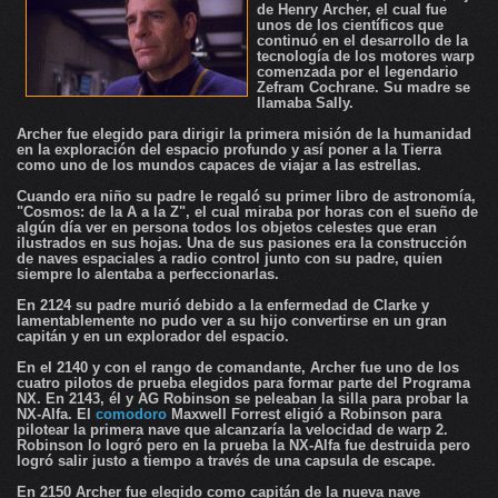
de Henry Archer, el cual fue
unos de los científicos que
continuó en el desarrollo de la
tecnología de los motores
warp
comenzada por el legendario
Zefram Cochrane
. Su madre se
llamaba Sally.
Archer
fue elegido para dirigir la primera misión de la humanidad
en la exploración del espacio profundo y así poner a la Tierra
como uno de los mundos capaces de viajar a las estrellas.
Cuando era niño su padre le regaló su primer libro de astronomía,
"Cosmos: de la A a la Z", el cual miraba por horas con el sueño de
algún día ver en persona todos los objetos celestes que eran
ilustrados en sus hojas. Una de sus pasiones era la construcción
de naves espaciales a radio control junto con su padre, quien
siempre lo alentaba a perfeccionarlas.
En 2124 su padre murió debido a la enfermedad de Clarke y
lamentablemente no pudo ver a su hijo convertirse en un gran
capitán y en un explorador del espacio.
En el 2140 y con el rango de comandante, Archer fue uno de los
cuatro pilotos de prueba elegidos para formar parte del Programa
NX. En 2143, él y AG Robinson se peleaban la silla para probar la
NX-Alfa. El
comodoro
Maxwell Forrest eligió a Robinson para
pilotear la primera nave que alcanzaría la velocidad de warp 2.
Robinson lo logró pero en la prueba la NX-Alfa fue destruida pero
logró salir justo a tiempo a través de una capsula de escape.
En 2150 Archer fue elegido como capitán de la nueva nave