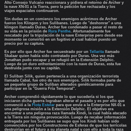
Alto Consejo Vulcano reaccionara y pidiera el retorno de Archer y
la nave XN-01 a la Tierra, pero la petición fue rechazada y los
viajes espaciales continuaron.
Sin dudas en un comienzo los enemigos acérrimos de Archer
fueron los Klingon y los Sulibanes. Luego de "deshonrar" a una
klingon llamado Duras, Archer fue condenado a pasar el resto de
su vida en la prisión de
Rura Penthe
. Afortunadamente fue
rescatado por la tripulación de la nave Enterprise pero desde ese
momento se convirtió en un fugitivo al cual habían puesto un
precio por su captura.
Es por ello que Archer fue secuestrado por un
Tellarita
llamado
Skalaar quien había sido contratado por Duras. Una vez más
Jonathan pudo escapar y se refugió en la Extensión Delphic.
Luego de un duro enfrentamiento con la nave de Duras, esta fue
destruida junto con su capitán.
El Suliban Silik, quien pertenecía a una organización terrorista
llamada Cabal, fue otro de sus enemigos. Silik formaba parte de
un pequeño grupo de Suliban alterados genéticamente para
participar en la "Guerra Fría Temporal".
Archer comprendió rápidamente lo que sucedería si los que
iniciaron dicha guerra lograban alterar el pasado y es por ello que
convenció a la
Flota Estelar
para que envíe a la Enterprise NX-01 a
una peligrosa misión a la Extensión Delphic. El objetivo era
encontrar a una peligrosa raza llamada Xindi, la cual había atacado
a la Tierra sin ninguna provocación. Luego de recabar información
entregada por los Sulibanes se supo que los Xindi habían sido
convencidos por los Constructores de Esferas de que los terrícolas
destruirían en el futuro a su planeta natal y con ello a toda la raza