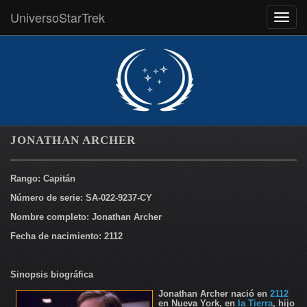
UniversoStarTrek
MEN
JONATHAN ARCHER
Rango: Capitán
Número de serie: SA-022-9237-CY
Nombre completo:
Jonathan Archer
Fecha de nacimiento: 2112
Sinopsis biográfica
Jonathan Archer
nació en
2112
en Nueva York, en
la Tierra
, hijo