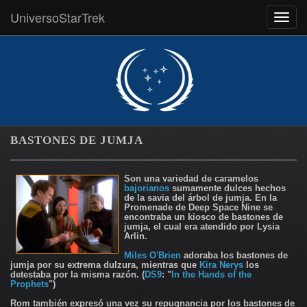
UniversoStarTrek
MEN
BASTONES DE JUMJA
Son una variedad de caramelos
bajorianos
sumamente dulces hechos
de la savia del árbol de jumja. En la
Promenade de Deep Space Nine se
encontraba un kiosco de bastones de
jumja, el cual era atendido por Lysia
Arlin.
Miles O'Brien
adoraba los bastones de
jumja por su extrema dulzura, mientras que
Kira Nerys
los
detestaba por la misma razón. (
DS9
: "
In the Hands of the
Prophets
")
Rom también expresó una vez su repugnancia por los bastones de