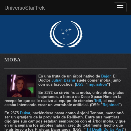
UniversoStarTrek
MEN
MOBA
Es una fruta de un árbol nativo de
Bajor
. El
Doctor
Julian Bashir
suele comer moba junto
con sus bizcochos. (
DS9
: "
Inquisition
")
En 2372 se sirvió fruta moba, entre otros platos
bajorianos, a bordo de Deep Space Nine en la
recepción que se le realizó al equipo de ciencias
Trill
, el cual
estaba intentando crear un wormhole artificial. (DS9: "
Rejoined
")
En 2375
Dukat
, haciéndose pasar como Anjohl Tennan, mencionó
ser un granjero de la provincia de Relliketh. Entre sus mentiras
dijo que sus campos estaban sembrados con el árbol moba, y que
en una semana los árboles habían crecido totalmente, hecho que
le atribuyó a los Profetas Bajorianos. (DS9: "'
Til Death Do Us Part
")