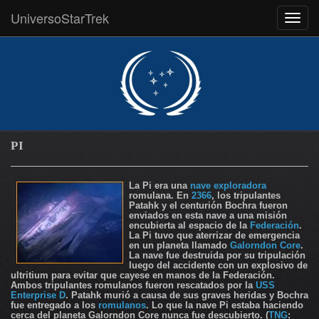
UniversoStarTrek
MEN
PI
La Pi era una
nave exploradora
romulana. En
2366
, los tripulantes
Patahk y el centurión Bochra fueron
enviados en esta nave a una misión
encubierta al espacio de la
Federación
.
La Pi tuvo que aterrizar de emergencia
en un planeta llamado
Galorndon Core
.
La nave fue destruida por su tripulación
luego del accidente con un explosivo de
ultritium para evitar que cayese en manos de la Federación.
Ambos tripulantes romulanos fueron rescatados por la
USS
Enterprise D
. Patahk murió a causa de sus graves heridas y Bochra
fue entregado a los
romulanos
. Lo que la nave Pi estaba haciendo
cerca del planeta Galorndon Core nunca fue descubierto. (
TNG
: