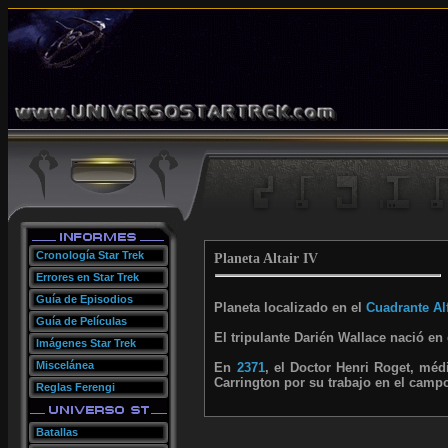
Cronología Star Trek
Planeta Altair IV
Errores en Star Trek
Guía de Episodios
Planeta localizado en el
Cuadrante Al
Guía de Películas
El tripulante Darién Wallace nació en 
Imágenes Star Trek
Miscelánea
En
2371
, el Doctor Henri Roget, méd
Carrington por su trabajo en el campo
Reglas Ferengi
Batallas