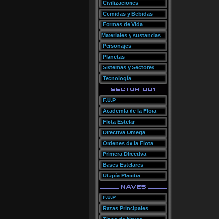
Civilizaciones
Comidas y Bebidas
Formas de Vida
Materiales y sustancias
Personajes
Planetas
Sistemas y Sectores
Tecnología
F.U.P
Academia de la Flota
Flota Estelar
Directiva Omega
Ordenes de la Flota
Primera Directiva
Bases Estelares
Utopía Planitia
F.U.P
Razas Principales