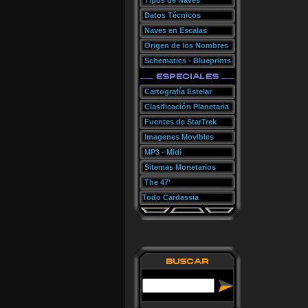
Tipos de Naves
Datos Técnicos
Naves en Escalas
Origen de los Nombres
Schematics - Blueprints
Cartografía Estelar
Clasificación Planetaria
Fuentes de StarTrek
Imagenes Movibles
MP3 - Midi
Sitemas Monetarios
The 47'
Todo Cardassia