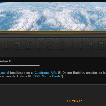
ndros III
lase M
localizado en el
Cuadrante Alfa
. El Doctor Bathkin, creador de la
er, era de Andros III. (
DS9
: "
In the Cards
")