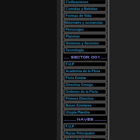
Civilizaciones
Comidas y Bebidas
Formas de Vida
Materiales y sustancias
Personajes
Planetas
Sistemas y Sectores
Tecnología
F.U.P
Academia de la Flota
Flota Estelar
Directiva Omega
Ordenes de la Flota
Primera Directiva
Bases Estelares
Utopía Planitia
F.U.P
Razas Principales