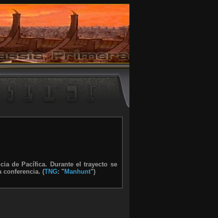
ia de Pacífica. Durante el trayecto se
 conferencia. (
TNG
: "
Manhunt
")