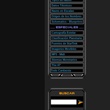
Tipos de Naves
Datos Técnicos
Naves en Escalas
Origen de los Nombres
Schematics - Blueprints
Cartografía Estelar
Clasificación Planetaria
Fuentes de StarTrek
Imagenes Movibles
MP3 - Midi
Sitemas Monetarios
The 47'
Todo Cardassia