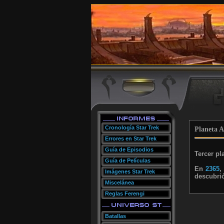
Cronología Star Trek
Planeta A
Errores en Star Trek
Guía de Episodios
Tercer pl
Guía de Películas
En
2365
,
Imágenes Star Trek
descubrió
Miscelánea
Reglas Ferengi
Batallas