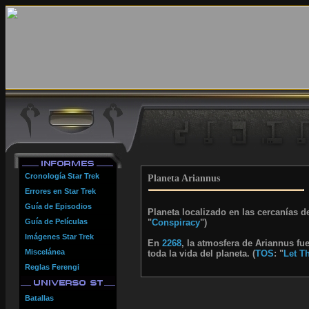
Cronología Star Trek
Planeta Ariannus
Errores en Star Trek
Guía de Episodios
Planeta localizado en las cercanías de
Guía de Películas
"
Conspiracy
")
Imágenes Star Trek
En
2268
, la atmosfera de Ariannus f
Miscelánea
toda la vida del planeta. (
TOS
: "
Let Th
Reglas Ferengi
Batallas