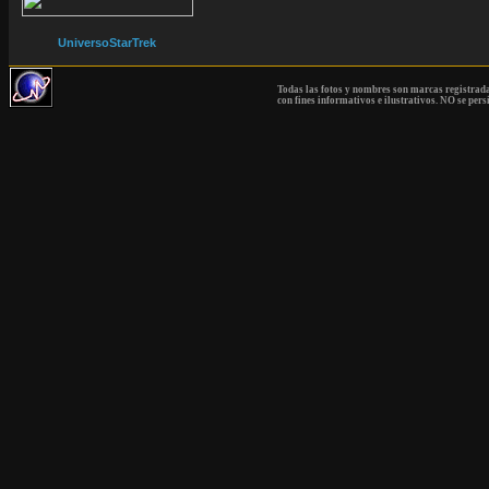
UniversoStarTrek
Todas las fotos y nombres son marcas registrad
con fines informativos e ilustrativos. NO se pers