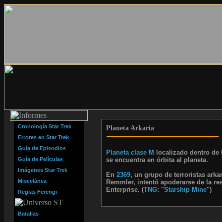
Cronología Star Trek
Planeta Arkaria
Errores en Star Trek
Guía de Episodios
Planeta clase M
localizado dentro de
Guía de Películas
se encuentra en órbita al planeta.
Imágenes Star Trek
En
2369
, un grupo de terroristas ark
Miscelánea
Remmler, intentó apoderarse de la re
Enterprise. (
TNG
: "
Starship Mine
")
Reglas Ferengi
Batallas