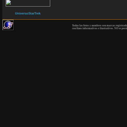
UniversoStarTrek
Todas las fotos y nombres son marcas registrad
con fines informativos e ilustrativos. NO se pers