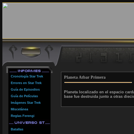
Cronología Star Trek
Planeta Atbar Primera
Errores en Star Trek
Guía de Episodios
Planeta localizado en el espacio card
Guía de Películas
base fue destruida junto a otras die
Imágenes Star Trek
Miscelánea
Reglas Ferengi
Batallas