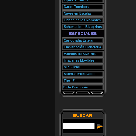
Tipos de Naves
Datos Técnicos
Naves en Escalas
Origen de los Nombres
Schematics - Blueprints
Cartografía Estelar
Clasificación Planetaria
Fuentes de StarTrek
Imagenes Movibles
MP3 - Midi
Sitemas Monetarios
The 47'
Todo Cardassia