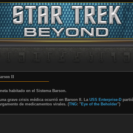
arson II
neta habitado en el Sistema Barson.
 una grave crisis médica ocurrió en Barson II. La
USS Enterprise-D
parti
argamento de medicamentos virales. (
TNG
: "
Eye of the Beholder
")