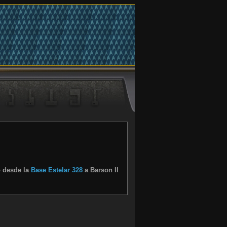
ó desde la
Base Estelar 328
a Barson II