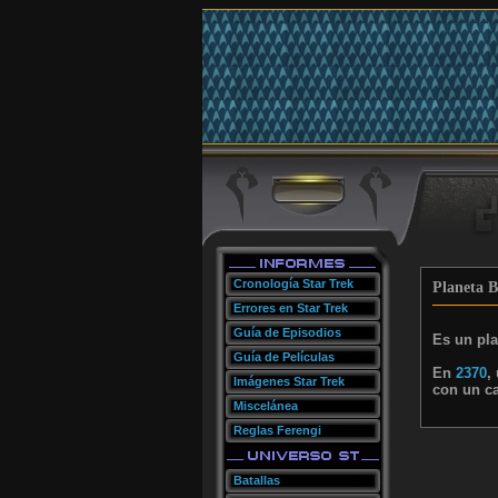
Cronología Star Trek
Planeta B
Errores en Star Trek
Guía de Episodios
Es un pla
Guía de Películas
En
2370
,
Imágenes Star Trek
con un c
Miscelánea
Reglas Ferengi
Batallas