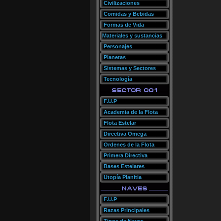
Civilizaciones
Comidas y Bebidas
Formas de Vida
Materiales y sustancias
Personajes
Planetas
Sistemas y Sectores
Tecnología
F.U.P
Academia de la Flota
Flota Estelar
Directiva Omega
Ordenes de la Flota
Primera Directiva
Bases Estelares
Utopía Planitia
F.U.P
Razas Principales