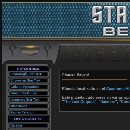
Cronología Star Trek
Planeta Bayard
Errores en Star Trek
Guía de Episodios
Planeta localizado en el
Cuadrante Al
Guía de Películas
Este planeta pudo verse en varias o
Imágenes Star Trek
"
The Last Outpost
", "
Datalore
", "
Cons
Miscelánea
Reglas Ferengi
Batallas