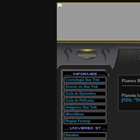
Cronología Star Trek
Planeta B
Errores en Star Trek
Guía de Episodios
Planeta l
(
TOS
: "
Th
Guía de Películas
Imágenes Star Trek
Miscelánea
Reglas Ferengi
Batallas