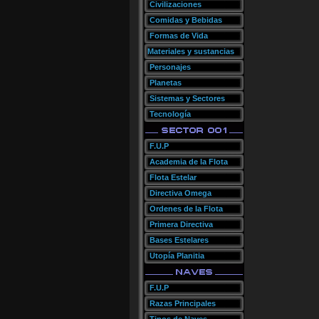
Civilizaciones
Comidas y Bebidas
Formas de Vida
Materiales y sustancias
Personajes
Planetas
Sistemas y Sectores
Tecnología
F.U.P
Academia de la Flota
Flota Estelar
Directiva Omega
Ordenes de la Flota
Primera Directiva
Bases Estelares
Utopía Planitia
F.U.P
Razas Principales