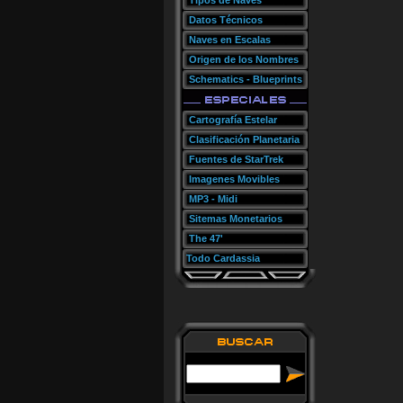
Tipos de Naves
Datos Técnicos
Naves en Escalas
Origen de los Nombres
Schematics - Blueprints
Cartografía Estelar
Clasificación Planetaria
Fuentes de StarTrek
Imagenes Movibles
MP3 - Midi
Sitemas Monetarios
The 47'
Todo Cardassia