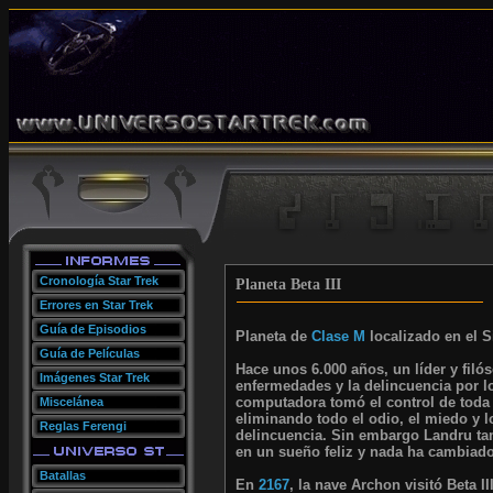
Cronología Star Trek
Planeta Beta III
Errores en Star Trek
Guía de Episodios
Planeta de
Clase M
localizado en el S
Guía de Películas
Hace unos 6.000 años, un líder y fil
Imágenes Star Trek
enfermedades y la delincuencia por l
computadora tomó el control de toda l
Miscelánea
eliminando todo el odio, el miedo y l
Reglas Ferengi
delincuencia. Sin embargo Landru tam
en un sueño feliz y nada ha cambiado
Batallas
En
2167
, la nave Archon visitó Beta 