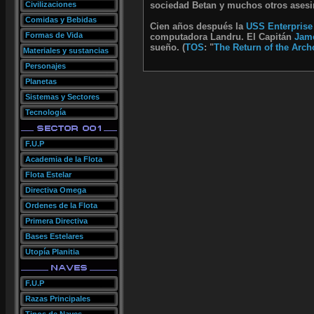
Civilizaciones
sociedad Betan y muchos otros ases
Comidas y Bebidas
Cien años después la
USS Enterprise
Formas de Vida
computadora Landru. El Capitán
Jame
sueño. (
TOS
: "
The Return of the Arc
Materiales y sustancias
Personajes
Planetas
Sistemas y Sectores
Tecnología
F.U.P
Academia de la Flota
Flota Estelar
Directiva Omega
Ordenes de la Flota
Primera Directiva
Bases Estelares
Utopía Planitia
F.U.P
Razas Principales