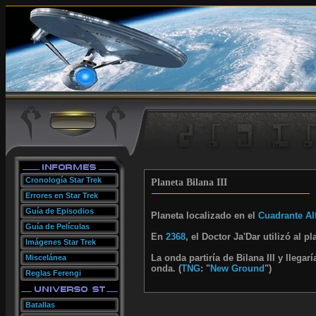
Cronología Star Trek
Planeta Bilana III
Errores en Star Trek
Guía de Episodios
Planeta localizado en el
Cuadrante Al
Guía de Películas
En
2368
, el Doctor Ja'Dar utilizó al 
Imágenes Star Trek
La onda partiría de Bilana III y llegar
Miscelánea
onda. (
TNG
: "
New Ground
")
Reglas Ferengi
Batallas