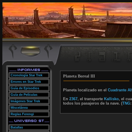
Cronología Star Trek
Planeta Boreal III
Errores en Star Trek
Guía de Episodios
Planeta localizado en el
Cuadrante Al
Guía de Películas
En
2367
, el transporte
Kallisko
, el cu
Imágenes Star Trek
todos los pasajeros de la nave. (
TNG
:
Miscelánea
Reglas Ferengi
Batallas