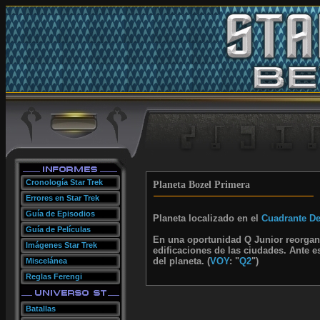
Cronología Star Trek
Planeta Bozel Primera
Errores en Star Trek
Guía de Episodios
Planeta localizado en el
Cuadrante De
Guía de Películas
En una oportunidad Q Junior reorgan
Imágenes Star Trek
edificaciones de las ciudades. Ante e
del planeta. (
VOY
: "
Q2
")
Miscelánea
Reglas Ferengi
Batallas