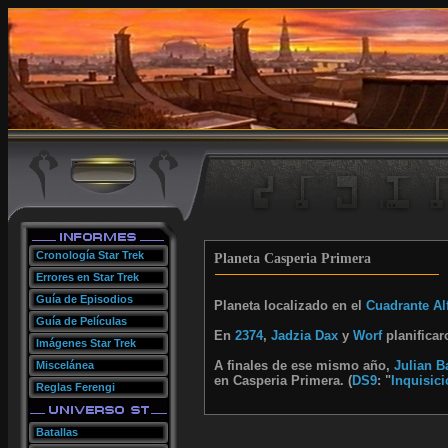
Cronología Star Trek
Planeta Casperia Primera
Errores en Star Trek
Guía de Episodios
Planeta localizado en el
Cuadrante Al
Guía de Películas
En
2374
,
Jadzia Dax
y
Worf
planificar
Imágenes Star Trek
A finales de ese mismo año,
Julian B
Miscelánea
en Casperia Primera. (
DS9
: "
Inquisic
Reglas Ferengi
Batallas