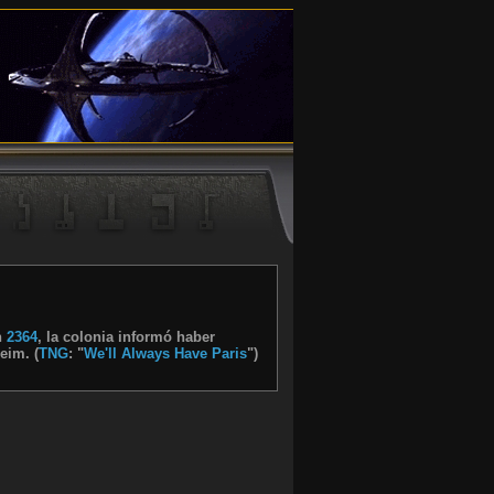
n
2364
, la colonia informó haber
eim. (
TNG
: "
We'll Always Have Paris
")