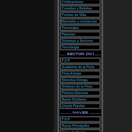
Civilizaciones
Comidas y Bebidas
Formas de Vida
Materiales y sustancias
Personajes
Planetas
Sistemas y Sectores
Tecnología
F.U.P
Academia de la Flota
Flota Estelar
Directiva Omega
Ordenes de la Flota
Primera Directiva
Bases Estelares
Utopía Planitia
F.U.P
Razas Principales