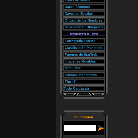
Tipos de Naves
Datos Técnicos
Naves en Escalas
Origen de los Nombres
Schematics - Blueprints
Cartografía Estelar
Clasificación Planetaria
Fuentes de StarTrek
Imagenes Movibles
MP3 - Midi
Sitemas Monetarios
The 47'
Todo Cardassia