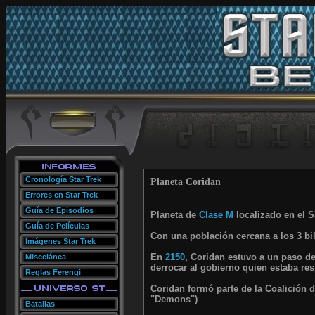
Cronología Star Trek
Planeta Coridan
Errores en Star Trek
Guía de Episodios
Planeta de
Clase M
localizado en el S
Guía de Películas
Con una población cercana a los 3 bi
Imágenes Star Trek
En
2150
, Coridan estuvo a un paso d
Miscelánea
derrocar al gobierno quien estaba re
Reglas Ferengi
Coridan formó parte de la Coalición de
"Demons")
Batallas