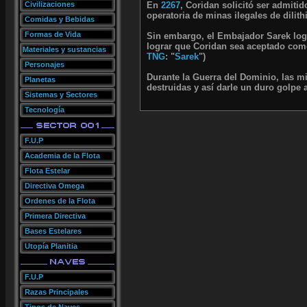
Civilizaciones
En
2267
, Coridan solicitó ser admiti
operatoria de minas ilegales de dilit
Comidas y Bebidas
Formas de Vida
Sin embargo, el Embajador Sarek log
lograr que Coridan sea aceptado como
Materiales y sustancias
TNG
: "
Sarek
")
Personajes
Durante la Guerra del Dominio, las m
Planetas
destruidas y así darle un duro golpe 
Sistemas y Sectores
Tecnología
F.U.P
Academia de la Flota
Flota Estelar
Directiva Omega
Ordenes de la Flota
Primera Directiva
Bases Estelares
Utopía Planitia
F.U.P
Razas Principales