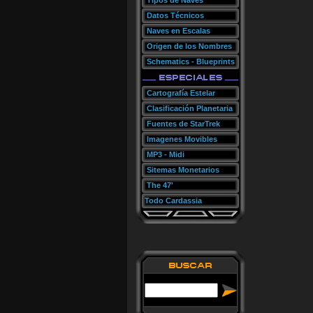
Tipos de Naves
Datos Técnicos
Naves en Escalas
Origen de los Nombres
Schematics - Blueprints
Cartografía Estelar
Clasificación Planetaria
Fuentes de StarTrek
Imagenes Movibles
MP3 - Midi
Sitemas Monetarios
The 47'
Todo Cardassia