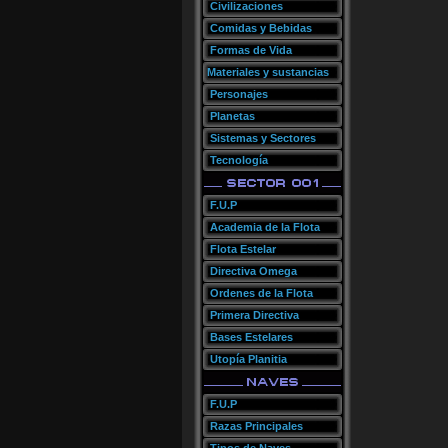
Civilizaciones
Comidas y Bebidas
Formas de Vida
Materiales y sustancias
Personajes
Planetas
Sistemas y Sectores
Tecnología
F.U.P
Academia de la Flota
Flota Estelar
Directiva Omega
Ordenes de la Flota
Primera Directiva
Bases Estelares
Utopía Planitia
F.U.P
Razas Principales