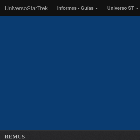
UniversoStarTrek
Informes - Guías
Universo ST
REMUS