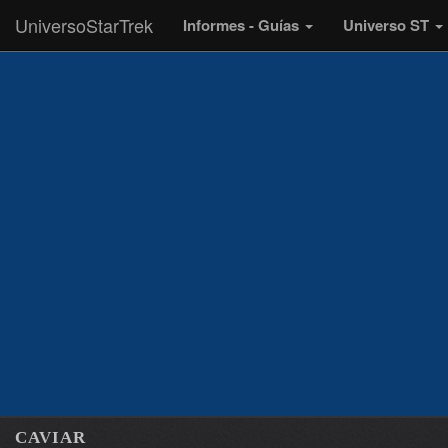
UniversoStarTrek
Informes - Guías
Universo ST
CAVIAR