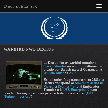
UniversoStarTrek
MEN
WARBIRD PWB DECIUS
La Decius fue un warbird romulano
clase D'deridex
en un futuro alternativo
creado por Barash para el Comandante
William Riker
en
2367
.
En la ilusión (que transcurre en 2383), la
Decius transportó al
Almirante
Jean-Luc
Picard
, a
Deanna Troi
y al Embajador
Tomalak a la
USS Enterprise-D
para
concluir las negociaciones para un tratado de alianza. (
TNG
:
"
Future Imperfect
")