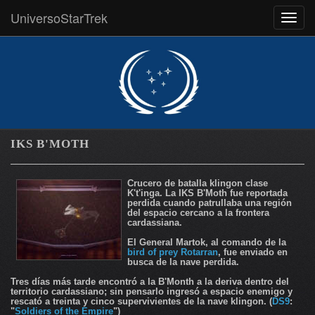
UniversoStarTrek
MEN
IKS B'MOTH
Crucero de batalla klingon clase
K't'inga. La IKS B'Moth fue reportada
perdida cuando patrullaba una región
del espacio cercano a la frontera
cardassiana.
El General Martok, al comando de la
bird of prey Rotarran
, fue enviado en
busca de la nave perdida.
Tres días más tarde encontró a la B'Month a la deriva dentro del
territorio cardassiano; sin pensarlo ingresó a espacio enemigo y
rescató a treinta y cinco supervivientes de la nave klingon. (
DS9
:
"
Soldiers of the Empire
")