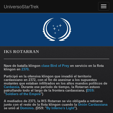
UniversoStarTrek
MEN
IKS ROTARRAN
Nave de batalla klingon
clase Bird of Prey
en servicio en la flota
klingon en
2370
.
Participó en la ofensiva klingon que invadió el territorio
cardassiano en 2372, con el fin de asesinar a los supuestos
mutantes que estaban infiltrados en los altos mandos políticos de
Cardassia
. Durante ese período de tiempo, la Rotarran estuvo
patrullando todo el largo de la frontera cardassiana. (
DS9
:
"
Soldiers of the Empire
")
A mediados de 2373, la
IKS Rotarran
se vio obligada a retirarse
junto con el resto de la flota klingon cuando la
Unión Cardassiana
se unió al
Dominio
. (DS9: "
By Inferno's Light
").