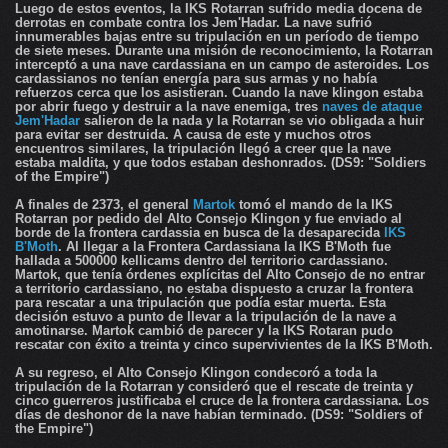
Luego de estos eventos, la
IKS Rotarran
sufrido media docena de
derrotas en combate contra los Jem'Hadar. La nave sufrió
innumerables bajas entre su tripulación en un período de tiempo
de siete meses. Durante una misión de reconocimiento, la Rotarran
interceptó a una nave cardassiana en un campo de asteroides. Los
cardassianos no tenían energía para sus armas y no había
refuerzos cerca que los asistieran. Cuando la nave klingon estaba
por abrir fuego y destruir a la nave enemiga, tres
naves de ataque
Jem'Hadar
salieron de la nada y la Rotarran se vio obligada a huir
para evitar ser destruida. A causa de este y muchos otros
encuentros similares, la tripulación llegó a creer que la nave
estaba maldita, y que todos estaban deshonrados. (DS9: "Soldiers
of the Empire")
A finales de 2373, el general
Martok
tomó el mando de la IKS
Rotarran por pedido del Alto Consejo Klingon y fue enviado al
borde de la frontera cardassia en busca de la desaparecida
IKS
B'Moth
. Al llegar a la Frontera Cardassiana la IKS B'Moth fue
hallada a 500000 kellicams dentro del territorio cardassiano.
Martok, que tenía órdenes explícitas del Alto Consejo de no entrar
a territorio cardassiano, no estaba dispuesto a cruzar la frontera
para rescatar a una tripulación que podía estar muerta. Esta
decisión estuvo a punto de llevar a la tripulación de la nave a
amotinarse. Martok cambió de parecer y la IKS Rotaran pudo
rescatar con éxito a treinta y cinco supervivientes de la IKS B'Moth.
A su regreso, el Alto Consejo Klingon condecoró a toda la
tripulación de la Rotarran y consideró que el rescate de treinta y
cinco guerreros justificaba el cruce de la frontera cardassiana. Los
días de deshonor de la nave habían terminado. (DS9: "Soldiers of
the Empire")