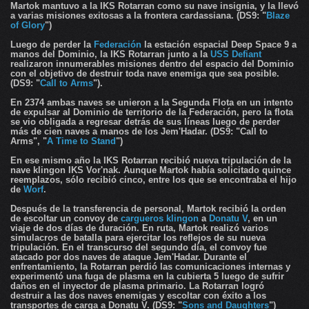
Martok mantuvo a la IKS Rotarran como su nave insignia, y la llevó
a varias misiones exitosas a la frontera cardassiana. (DS9: "
Blaze
of Glory
")
Luego de perder la
Federación
la estación espacial Deep Space 9 a
manos del Dominio, la IKS Rotarran junto a la
USS Defiant
realizaron innumerables misiones dentro del espacio del Dominio
con el objetivo de destruir toda nave enemiga que sea posible.
(DS9: "
Call to Arms
").
En 2374 ambas naves se unieron a la Segunda Flota en un intento
de expulsar al Dominio de territorio de la Federación, pero la flota
se vio obligada a regresar detrás de sus líneas luego de perder
más de cien naves a manos de los Jem'Hadar. (DS9: "Call to
Arms", "
A Time to Stand
")
En ese mismo año la IKS Rotarran recibió nueva tripulación de la
nave klingon IKS Vor'nak. Aunque Martok había solicitado quince
reemplazos, sólo recibió cinco, entre los que se encontraba el hijo
de
Worf
.
Después de la transferencia de personal, Martok recibió la orden
de escoltar un convoy de
cargueros klingon
a
Donatu V
, en un
viaje de dos días de duración. En ruta, Martok realizó varios
simulacros de batalla para ejercitar los reflejos de su nueva
tripulación. En el transcurso del segundo día, el convoy fue
atacado por dos naves de ataque Jem'Hadar. Durante el
enfrentamiento, la Rotarran perdió las comunicaciones internas y
experimentó una fuga de plasma en la cubierta 5 luego de sufrir
daños en el inyector de plasma primario. La Rotarran logró
destruir a las dos naves enemigas y escoltar con éxito a los
transportes de carga a Donatu V. (DS9: "
Sons and Daughters
")