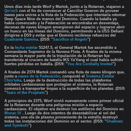
Unos días más tarde Worf y Martok, junto a la Rotarran, viajaron a
Qo'noS
con el fin de convencer al Canciller Gowron de proveer
naves para unirse a la flota de la Federación que intentaría retomar
Deep Space Nine de manos del Dominio. Cuando la batalla ya
había comenzado y la Federación se encontraba en desventaja,
decenas de naves klingon emergieron del espacio y lograron abrir
un hueco en las líneas del Dominio, permitiendo a la USS Defiant
dirigirse a DS9 y evitar que el Domino recibiese refuerzos del
Cuadrante Gamma
. (DS9: "
Sacrifice of Angels
")
En la
fecha estelar
51247.5, el General Martok fue ascendido a
Comandante Supremo de la Novena Flota. A finales de la misma
semana la mayor parte de la tripulación de la Rotarran fue
transferida al crucero de batalla IKS Ya'Vang el cual había sufrido
fuertes pérdidas en batalla. (DS9: "
You Are Cordially Invited
")
A finales de 2374 Martok comandó una flota de naves klingon que,
junto a
naves de la Federación
, conquistó el
Sistema Estelar
Chin'toka
. Luego de la destrucción de todas las plataforma
orbítales cardassianas que protegían el sistema, la Rotarran
comenzó a transportar tropas a la superficie de los planetas. (DS9:
"
Tears of the Prophets
")
A principios de 2375, Worf sirvió nuevamente como primer oficial
de la Rotarran durante una peligrosa misión a espacio
cardassiano. El objetivo era destruir los astilleros del Dominio en
Monac IV
. Luego de dos intentos de desestabilizar al sol del
sistema, una ola de plasma proveniente de la estrella destruyó
todas las instalaciones del Dominio en el sector. (DS9: "
Shadows
and Symbols
")