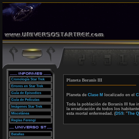
Cronología Star Trek
Planeta Boranis III
Errores en Star Trek
Guía de Episodios
Planeta de
Clase M
localizado en el
C
Guía de Películas
Toda la población de Boranis III fue i
Imágenes Star Trek
la erradicación de todos los habitant
esta mortal enfermedad. (
DS9
: "
The Q
Miscelánea
Reglas Ferengi
Batallas