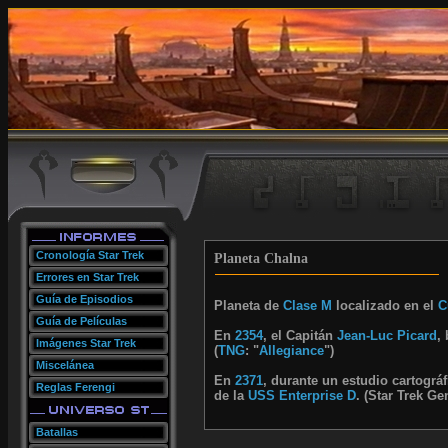
Cronología Star Trek
Planeta Chalna
Errores en Star Trek
Guía de Episodios
Planeta de
Clase M
localizado en el
C
Guía de Películas
En
2354
, el Capitán
Jean-Luc Picard
,
Imágenes Star Trek
(
TNG
: "
Allegiance
")
Miscelánea
En
2371
, durante un estudio cartográ
Reglas Ferengi
de la
USS Enterprise D
. (Star Trek Ge
Batallas