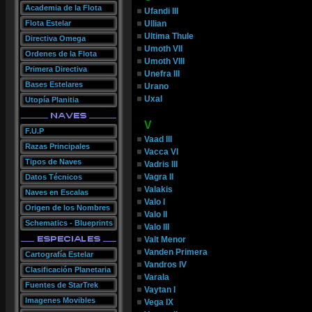
Academia de la Flota
Ufandi III
Flota Estelar
Ullian
Ultima Thule
Directiva Omega
Umoth VII
Ordenes de la Flota
Umoth VIII
Primera Directiva
Unefra III
Bases Estelares
Urano
Uxal
Utopía Planitia
V
F.U.P
Vaad III
Razas Principales
Vacca VI
Tipos de Naves
Vadris III
Vagra II
Datos Técnicos
Valakis
Naves en Escalas
Valo I
Origen de los Nombres
Valo II
Schematics - Blueprints
Valo III
Valt Menor
Vanden Primera
Cartografía Estelar
Vandros IV
Clasificación Planetaria
Varala
Fuentes de StarTrek
Vaytan I
Imagenes Movibles
Vega IX