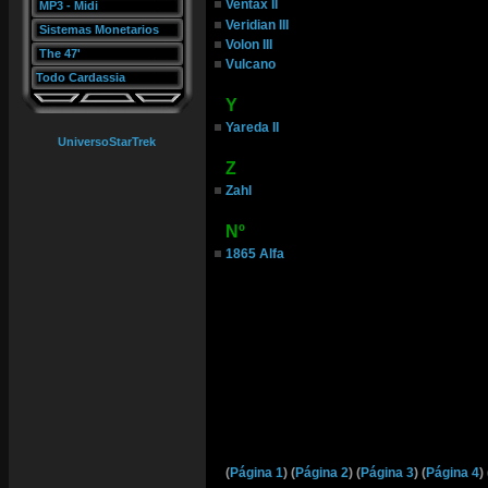
Ventax II
MP3 - Midi
Veridian III
Sistemas Monetarios
Volon III
The 47'
Vulcano
Todo Cardassia
Y
Yareda II
UniversoStarTrek
Z
Zahl
Nº
1865 Alfa
(
Página 1
) (
Página 2
) (
Página 3
) (
Página 4
)