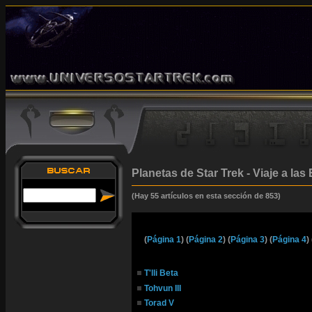
Planetas de Star Trek - Viaje a las 
(Hay 55 artículos en esta sección de 853)
(
Página 1
) (
Página 2
) (
Página 3
) (
Página 4
)
T'lli Beta
Tohvun III
Torad V