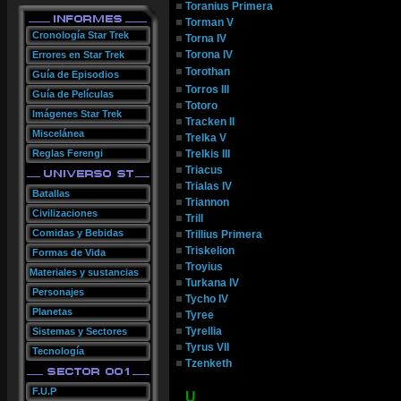
Toranius Primera
Torman V
Cronología Star Trek
Torna IV
Torona IV
Errores en Star Trek
Torothan
Guía de Episodios
Torros III
Guía de Películas
Totoro
Imágenes Star Trek
Tracken II
Miscelánea
Trelka V
Reglas Ferengi
Trelkis III
Triacus
Trialas IV
Batallas
Triannon
Civilizaciones
Trill
Comidas y Bebidas
Trillius Primera
Triskelion
Formas de Vida
Troyius
Materiales y sustancias
Turkana IV
Personajes
Tycho IV
Planetas
Tyree
Tyrellia
Sistemas y Sectores
Tyrus VII
Tecnología
Tzenketh
F.U.P
U