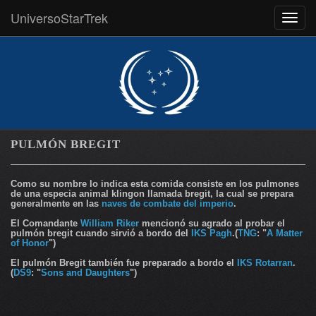
UniversoStarTrek
MEN
PULMÓN BREGIT
Como su nombre lo indica esta comida consiste en los pulmones
de una especia animal klingon llamada bregit, la cual se prepara
generalmente en las
naves de combate del imperio
.
El Comandante
William Riker
mencionó su agrado al probar el
pulmón bregit cuando sirvió a bordo del
IKS Pagh
.(
TNG
: "
A Matter
of Honor
")
El pulmón Bregit también fue preparado a bordo el
IKS Rotarran
.
(
DS9
: "
Sons and Daughters
")