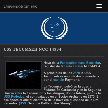
UniversoStarTrek
MEN
USS TECUMSEH NCC 14934
Nave de la
Federación
clase Excelsior
,
registro de la
Flota Estelar
NCC-14934.
A principios de los
2370
la USS
Tecumseh se encontraba comandada
por el
capitán
Raymond.
La Tecumseh peleó en la guerra
Federación-Cardassia y en la Segunda
Guerra entre la Federación y los klingon, donde lideró, junto a la
USS Rutledge
, el contraataque en el Sector Archanis en 2373. En
esa época el oficial científico de la nave era el esposo de la Dra.
Kalandra. (
DS9
: "Nor the Battle to the Strong")