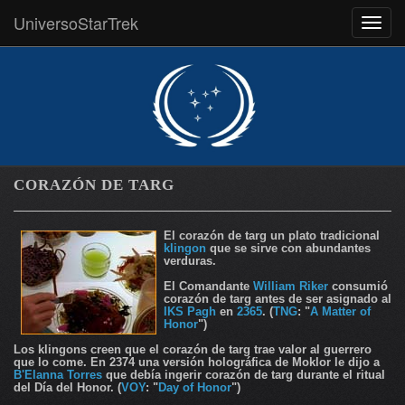
UniversoStarTrek
MEN
CORAZÓN DE TARG
El corazón de targ un plato tradicional
klingon
que se sirve con abundantes
verduras.
El Comandante
William Riker
consumió
corazón de targ antes de ser asignado al
IKS Pagh
en
2365
. (
TNG
: "
A Matter of
Honor
")
Los klingons creen que el corazón de targ trae valor al guerrero
que lo come. En 2374 una versión holográfica de Moklor le dijo a
B'Elanna Torres
que debía ingerir corazón de targ durante el ritual
del Día del Honor. (
VOY
: "
Day of Honor
")