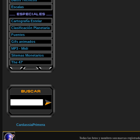
Datos Técnicos
Escalas
Cartografía Estelar
Clasificación Planetaria
Fuentes
Gifs animados
MP3 - Midi
Sitemas Monetarios
The 47'
CardassiaPrimera
Todas las fotos y nombres son marcas registrad