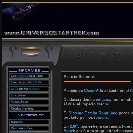
Cronología Star Trek
Planeta Romulus
Errores en Star Trek
Guía de Episodios
Planeta de
Clase M
localizado en el
C
Imágenes
De descendencia
vulcana
, los romul
Miscelánea
el cual el Imperio creció.
Reglas Ferengi
El
Sistema Estelar Romulano
posee o
poblado por los
remans
.
Batallas
En
2387
, una estrella cercana a Romu
Civilizaciones
Spock
abrió una singularidad espacia